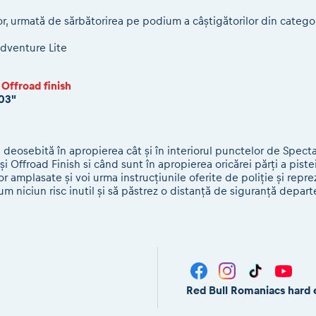
r, urmată de sărbătorirea pe podium a câștigătorilor din categor
dventure Lite
a Offroad finish
 03"
jă deosebită în apropierea cât și în interiorul punctelor de Spec
și Offroad Finish si când sunt în apropierea oricărei părți a piste
r amplasate și voi urma instrucțiunile oferite de poliție și repr
m niciun risc inutil și să păstrez o distanță de siguranță depart
Red Bull Romaniacs hard 