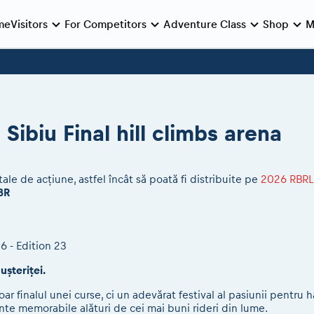
me
Visitors
For Competitors
Adventure Class
Shop
M
e preparation
e race
Viewing 2026 event
During the race
Archives
Romaniacs ONLINE shop
MEDIA Information
Romaniacs photo service
Media press releases
nie de Deschidere
log regulations
nt/Race service/Transport
2026 LEATT LIVEmaniacs
eMoto race class
Romaniacs photo service
2026 RBR LIVEnews
 Opening Ceremony
nt regulations
aniacs camp
2026 Daily recap videos
Sibiu Competitor paddock
Photos - Adventure classes
Sibiu Final hill climbs arena
Media / Marketing Contacts
Finals races
aniacs camp
2026 RBR LIVEnews & archives
Romaniacs event briefings
Videos - Adventure classes
inals din oraș
ra filming
Competitors 2026
About the race tracks
Results - Adventure classes
nts
RBR2026 Event poster
iile tale de acțiune, astfel încât să poată fi distribuite pe
2026 RBRL
BR
6 -
Edition 23
ușteriței.
ar finalul unei curse, ci un adevărat festival al pasiunii pentru
te memorabile alături de cei mai buni rideri din lume.