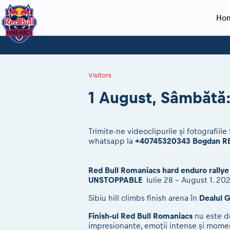
Ho
Planning 2027
Event registration
Race preparation
2027
Event rac
During th
Red Bull Romaniacs VIP packages
Register to race
Adventure class
Sibiu, Ceremo
Romaniacs Pro
Motorcycle re
Visitors
How to watch online
Picking the right class
Register to race
Sibiu, Event
Romaniacs eve
Red Bull Rom
1 August, Sâmbătă: 
Event news reports
Race Service/Motorcycle rent/transport
Questions and Answers
In-city Prolog 
Red Bull Rom
Sibiu Inscription arrival times
Cursa Prolog F
On board came
GPS /Good to know/ FAQ
Spectator poi
​​​​​​​Trimite-ne videoclipurile și fotograf
whatsapp la
+40745320343 Bogdan R
Red Bull Romaniacs hard enduro rallye
UNSTOPPABLE
Iulie 28 - August 1. 202
​​​​​​Sibiu hill climbs finish arena în
Dealul G
Finish-ul Red Bull Romaniacs
nu este do
impresionante, emoții intense și momen