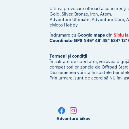
Ultima provocare offroad a concurențilo
Gold, Silver, Bronze, Iron, Atom.
Adventure Ultimate, Adventure Core, A
eMoto Hobby
Îndrumare cu
Google maps
din
Sibiu l
Coordinate GPS N45° 48' 48" E24° 12'
Termeni și condiții
În calitate de spectator, voi avea o gri
competitorilor, zonele de Offroad Start 
Deasemenea voi sta în spatele barielelo
Prin urmare, sunt de acord să NU îmi asu
Adventure bikes