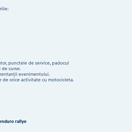
iile:
tator, punctele de service, padocul
i de curse.
ezentanții evenimentului.
e de orice activitate cu motocicleta.
enduro rallye